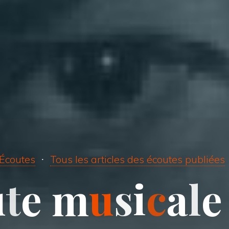
Écoutes
Tous les articles des écoutes publiées
u
t
e
m
u
s
i
c
a
l
e