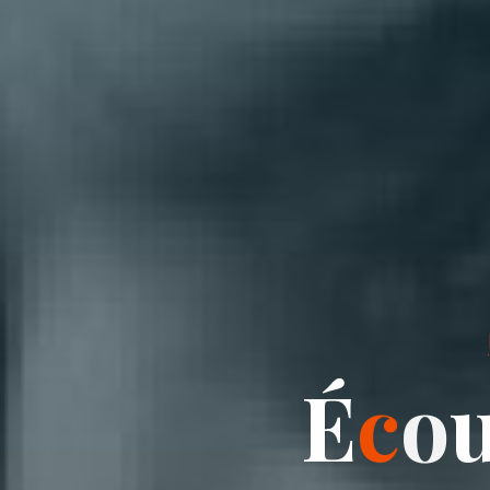
É
c
o