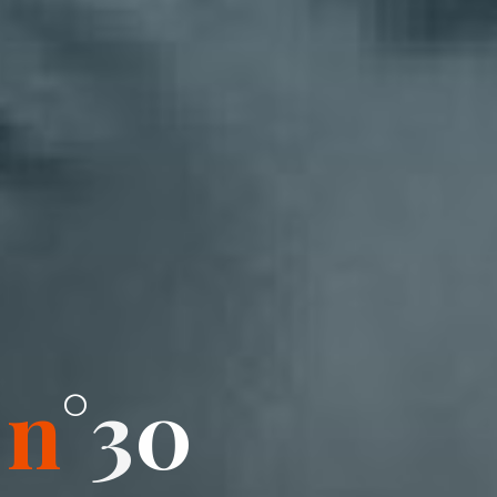
n
°
3
0