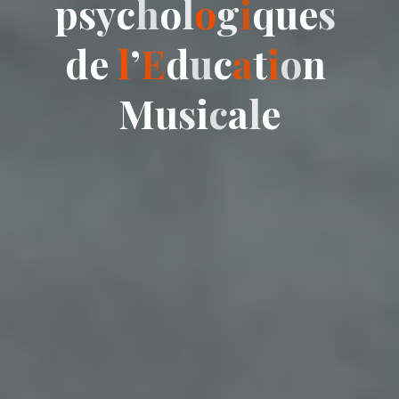
p
s
y
c
h
o
l
o
g
i
q
u
e
s
d
e
l
’
E
d
u
c
a
t
i
o
n
M
u
s
i
c
a
l
e