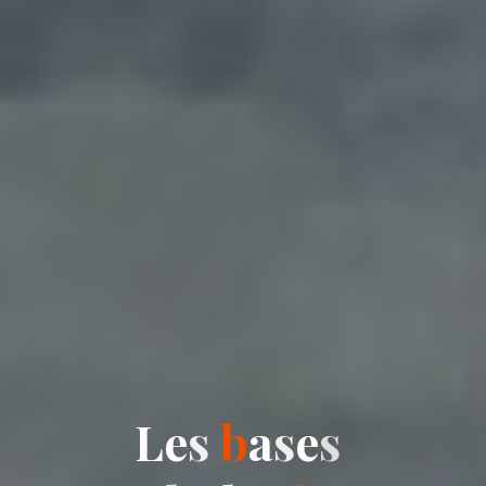
L
e
s
b
a
s
e
s