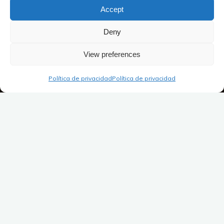
Accept
Deny
View preferences
Política de privacidad
Política de privacidad
Hoy en día, todo el mundo puede escuchar música, ¡y
menos mal!
Sin embargo, desde el punto de vista educativo, hay que
plantearse una serie de preguntas sobre las distintas
formas de escuchar música.
Escuchar música en directo, en
audición o en concierto