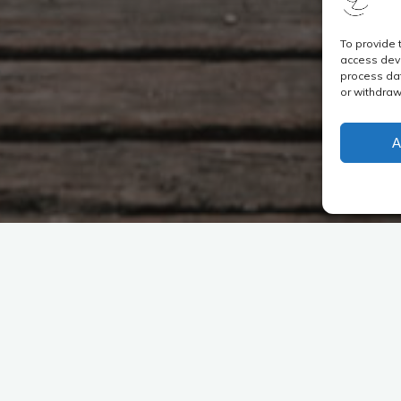
To provide 
access devi
process dat
or withdraw
A
yki Pero, ¿quién es Pigyki?
mer cuento musical para el que escribí tanto el
orito…