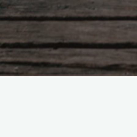
Bienvenido a la página web de Pig
Es el nombre del personaje del pri
texto como la música.
Se ha convertido en mi apodo fav