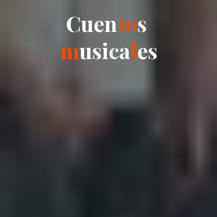
C
u
e
n
t
o
s
m
u
s
i
c
a
l
e
s