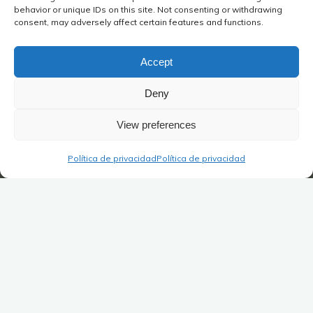
behavior or unique IDs on this site. Not consenting or withdrawing
consent, may adversely affect certain features and functions.
Accept
Deny
View preferences
Política de privacidad
Política de privacidad
Las capacidades en cuestión
Se trata de un tema delicado y complejo.
Implica la evaluación de una persona, alumno o
estudiante, por parte de un profesor o formador, lo que a
menudo conduce a emitir un juicio sobre esa persona.
También se trata de orientar, o incluso de reorientar.