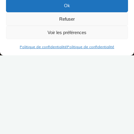
Ok
Refuser
Voir les préférences
Politique de confidentialité
Politique de confidentialité
Écouter de la musique est aujourd’hui à la portée de tout
le monde, et c’est tant mieux !
Pourtant, plusieurs questions se posent d’un point de vue
pédagogique sur les différentes façons d’écouter de la
musique.
Écouter la musique vivante, en
audition ou en concert