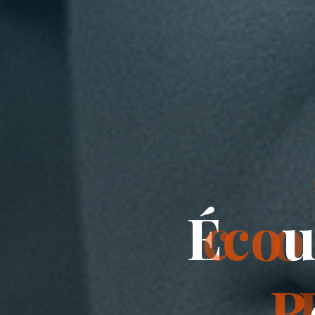
É
c
o
R