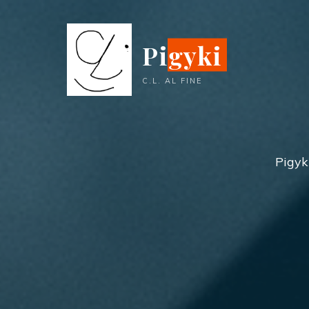
Aller
au
Pigyki
contenu
C.L. AL FINE
Pigyki