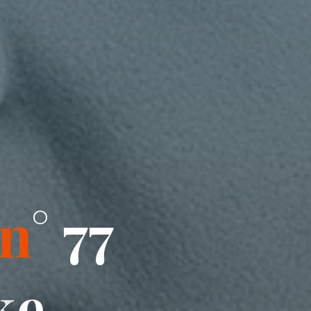
n
°
7
7
7
k
e