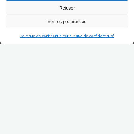
Refuser
Voir les préférences
Politique de confidentialité
Politique de confidentialité
Després dels seus inicis a la Ville de Paris de
1979 a 1983 com a Professor d’educació musical
intervenint a escoles bressol i primàries, després
a l’École Nationale de Musique de la Creuse com
a professor de Formació Musical de 1983 a
1986, es va unir a Lió on el sol·licitava Jacques
Chapuis, President de l’AIEM Willems.