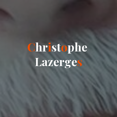
C
h
r
i
s
t
o
p
h
e
L
a
z
e
r
g
e
s