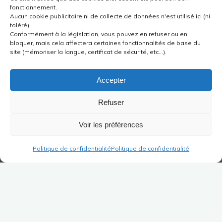
fonctionnement.
Aucun cookie publicitaire ni de collecte de données n'est utilisé ici (ni
toléré).
Conformément à la législation, vous pouvez en refuser ou en
bloquer, mais cela affectera certaines fonctionnalités de base du
site (mémoriser la langue, certificat de sécurité, etc...).
Accepter
Refuser
Voir les préférences
Politique de confidentialité
Politique de confidentialité
Dopo i suoi inizi alla Ville de Paris dal 1979 al
1983 come Professore di educazione musicale
intervenendo nelle scuole dell’infanzia e primarie,