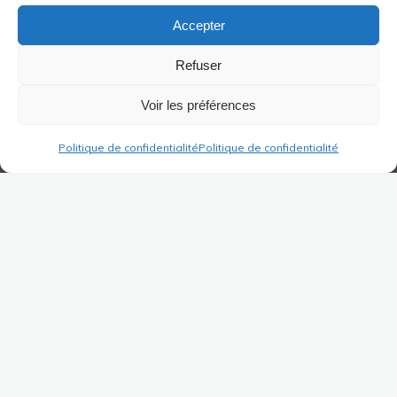
Accepter
Refuser
Voir les préférences
Politique de confidentialité
Politique de confidentialité
Po svojih začetkih na Ville de Paris od leta 1979
do 1983 kot učitelj glasbene vzgoje v vrtcih in
osnovnih šolah, nato na École Nationale de
Musique de la Creuse kot učitelj glasbene teorije
od leta 1983 do 1986, se je pridružil Lyonu, kjer
ga je povabil Jacques Chapuis, predsednik AIEM