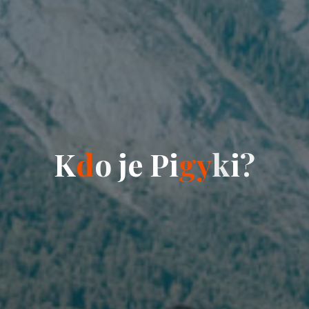
K
d
o
j
e
P
i
g
y
k
i
?