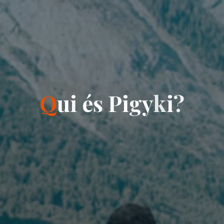
Q
u
i
é
s
P
i
g
y
k
i
?