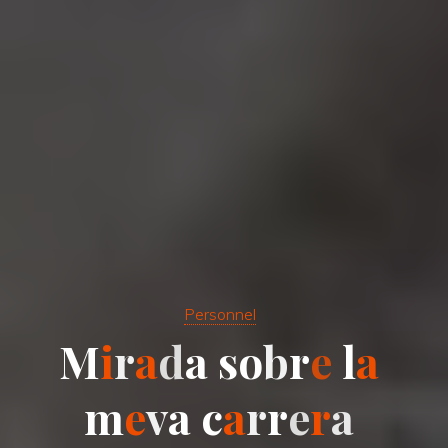
Personnel
M
i
r
a
d
a
s
o
b
r
e
l
a
m
e
v
a
c
a
r
r
e
r
a