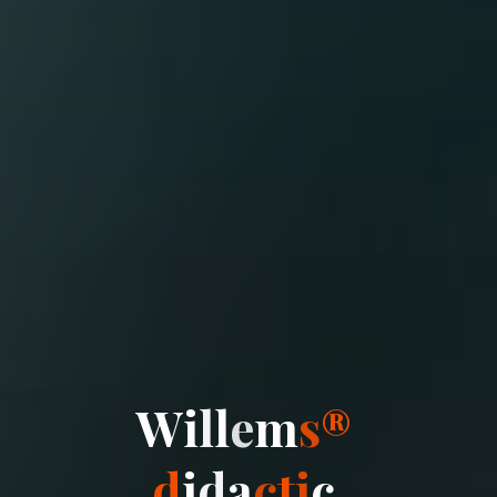
W
i
l
l
e
m
s
®
d
i
d
a
c
t
i
c