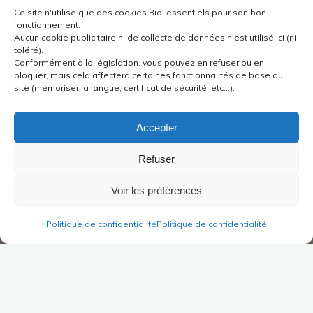
Ce site n'utilise que des cookies Bio, essentiels pour son bon
fonctionnement.
Aucun cookie publicitaire ni de collecte de données n'est utilisé ici (ni
toléré).
Conformément à la législation, vous pouvez en refuser ou en
bloquer, mais cela affectera certaines fonctionnalités de base du
site (mémoriser la langue, certificat de sécurité, etc...).
Accepter
Refuser
Voir les préférences
Politique de confidentialité
Politique de confidentialité
In this section, you will find Didactic Dissertations
®
written for the Willems
Didactic Diploma.
You can find my 2005 dissertation at
“Le rythme