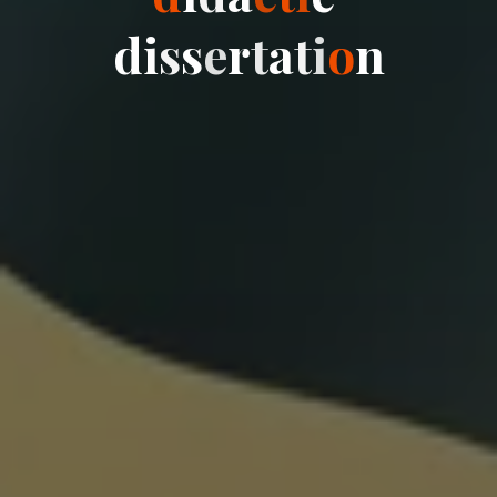
d
i
s
s
e
r
t
a
t
i
o
n